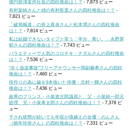
億円前澤友作社長の四柱推命は！？
- 7,873 ビュー
有村架純さんと姉の有村藍里さんの四柱推命は！？
-
7,821 ビュー
「破局報道」の井上真央さんと松本潤さんの四柱推命
は！？
- 7,814 ビュー
私は結婚できないタイプと笑う「半分、青い。」永野芽
郁さんの四柱推命は！？
- 7,743 ビュー
バラエティーで人気のコロチキ・ナダルさんの四柱推命
は！？
- 7,536 ビュー
“歩く放送事故”フリーアナウンサー岡副麻希さんの四柱
推命は！？
- 7,460 ビュー
役作りの為に歯を9本抜いた俳優・北村一輝さんの四柱
推命は！？
- 7,436 ビュー
政界のプリンス・小泉進次郎議員と、父・小泉純一郎元
総理、兄・小泉孝太郎さんの四柱推命は！？
- 7,378 ビ
ュー
干され状態が続いても年収が億越えの女優・のんさん
（能年玲奈さん）の四柱推命は！？
- 7,331 ビュー