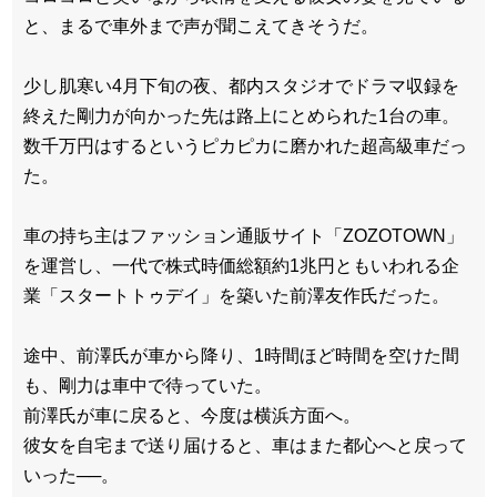
と、まるで車外まで声が聞こえてきそうだ。
少し肌寒い4月下旬の夜、都内スタジオでドラマ収録を
終えた剛力が向かった先は路上にとめられた1台の車。
数千万円はするというピカピカに磨かれた超高級車だっ
た。
車の持ち主はファッション通販サイト「ZOZOTOWN」
を運営し、一代で株式時価総額約1兆円ともいわれる企
業「スタートトゥデイ」を築いた前澤友作氏だった。
途中、前澤氏が車から降り、1時間ほど時間を空けた間
も、剛力は車中で待っていた。
前澤氏が車に戻ると、今度は横浜方面へ。
彼女を自宅まで送り届けると、車はまた都心へと戻って
いった──。