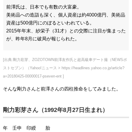
前澤氏は、日本でも有数の大富豪。
美術品への造詣も深く、個人資産は約4000億円、美術品
資産は500億円にのぼるといわれている。
2015年年末、紗栄子（31才）との交際に注目が集まった
が、昨年8月に破局が報じられた。
[出典:剛力彩芽、ZOZOTOWN前澤友作氏と超高級車デート撮（NEWSポ
ストセブン）（Yahoo!ニュース > https://headlines.yahoo.co.jp/article?
a=20180425-00000017-pseven-ent ]
そんな剛力さんと前澤さんの四柱推命をしてみました。
剛力彩芽さん（1992年8月27日生まれ）
年 壬申 印綬 胎