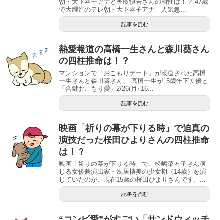
朝・大下容子アナと香取慎吾さんの相性は！？ 47歳
で大躍進のテレ朝・大下容子アナ 人気急...
記事を読む
熱愛報道の高橋一生さんと森川葵さん
の四柱推命は！？
マンションで「おこもりデート」が報道された高橋
一生さんと森川葵さん。 高橋一生が15歳年下女優と
「合鍵おこもり愛」2/26(月) 16...
記事を読む
映画「祈りの幕が下りる時」で迫真の
演技だった桜田ひよりさんの四柱推命
は！？
映画「祈りの幕が下りる時」で、松嶋菜々子さん演
じる女優兼演出家・浅居博美の少女期（14歳）を演
じていたのが、現在15歳の桜田ひよりさんです。...
記事を読む
“コンビ愛”がすごい「サンドウィッチ