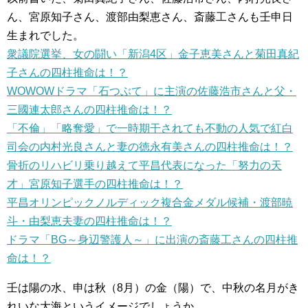
ん、宮原知子さん、渡部由梨恵さん、斎藤工さんも壬申日
生まれでした。
衆議院選挙、女の闘い「新潟4区」金子恵美さんと菊田真紀
子さんの四柱推命は！？
WOWOWドラマ「石つぶて」に主演の佐藤浩市さんと父・
三國連太郎さんの四柱推命は！？
「不倫」「略奪愛」で一時期干されても不動の人気で紅白
司会の内村光良さんと妻の徳永有美さんの四柱推命は！？
骨折のリハビリ乗り越えて平昌代表になった「努力の天
才」宮原知子選手の四柱推命は！？
平昌オリンピックノルディック複合金メダル候補・渡部暁
斗・由梨恵夫妻の四柱推命は！？
ドラマ「BG～身辺警護人～」に出演の斎藤工さんの四柱推
命は！？
壬は陽の水、申は秋（8月）の金（陽）で、中秋の名月がき
れいな大海というイメージでしょうか。