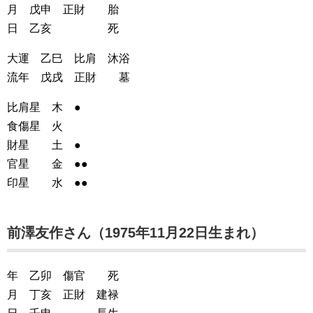
月 戊申 正財 胎
日 乙亥 死
大運 乙巳 比肩 沐浴
流年 戊戌 正財 墓
比肩星 木 ●
食傷星 火
財星 土 ●
官星 金 ●●
印星 水 ●●
前澤友作さん（1975年11月22日生まれ）
年 乙卯 傷官 死
月 丁亥 正財 建禄