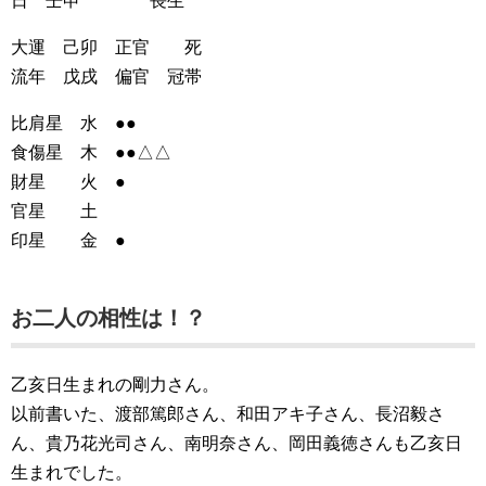
日 壬申 長生
大運 己卯 正官 死
流年 戊戌 偏官 冠帯
比肩星 水 ●●
食傷星 木 ●●△△
財星 火 ●
官星 土
印星 金 ●
お二人の相性は！？
乙亥日生まれの剛力さん。
以前書いた、渡部篤郎さん、和田アキ子さん、長沼毅さ
ん、貴乃花光司さん、南明奈さん、岡田義徳さんも乙亥日
生まれでした。