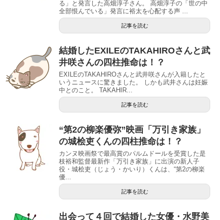
る」と発言した高畑淳子さん。 高畑淳子の「世の中
全部恨んでいる」発言に裕太を心配する声 ...
記事を読む
結婚したEXILEのTAKAHIROさんと武
井咲さんの四柱推命は！？
EXILEのTAKAHIROさんと武井咲さんが入籍したと
いうニュースに驚きました。 しかも武井さんは妊娠
中とのこと。 TAKAHIR...
記事を読む
“第2の柳楽優弥”映画「万引き家族」
の城桧吏くんの四柱推命は！？
カンヌ映画祭で最高賞のパルムドールを受賞した是
枝裕和監督最新作「万引き家族」に出演の新人子
役・城桧吏（じょう・かいり）くんは、“第2の柳楽
優...
記事を読む
出会って４回で結婚した女優・水野美