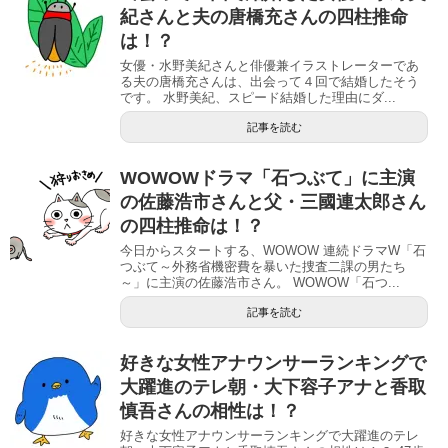
紀さんと夫の唐橋充さんの四柱推命
は！？
女優・水野美紀さんと俳優兼イラストレーターであ
る夫の唐橋充さんは、出会って４回で結婚したそう
です。 水野美紀、スピード結婚した理由にダ...
記事を読む
WOWOWドラマ「石つぶて」に主演
の佐藤浩市さんと父・三國連太郎さん
の四柱推命は！？
今日からスタートする、WOWOW 連続ドラマW「石
つぶて～外務省機密費を暴いた捜査二課の男たち
～」に主演の佐藤浩市さん。 WOWOW「石つ...
記事を読む
好きな女性アナウンサーランキングで
大躍進のテレ朝・大下容子アナと香取
慎吾さんの相性は！？
好きな女性アナウンサーランキングで大躍進のテレ