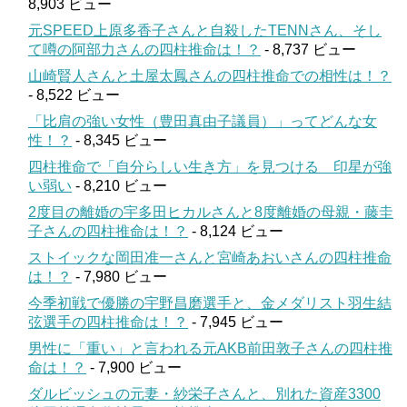
8,903 ビュー
元SPEED上原多香子さんと自殺したTENNさん、そし
て噂の阿部力さんの四柱推命は！？
- 8,737 ビュー
山崎賢人さんと土屋太鳳さんの四柱推命での相性は！？
- 8,522 ビュー
「比肩の強い女性（豊田真由子議員）」ってどんな女
性！？
- 8,345 ビュー
四柱推命で「自分らしい生き方」を見つける 印星が強
い弱い
- 8,210 ビュー
2度目の離婚の宇多田ヒカルさんと8度離婚の母親・藤圭
子さんの四柱推命は！？
- 8,124 ビュー
ストイックな岡田准一さんと宮崎あおいさんの四柱推命
は！？
- 7,980 ビュー
今季初戦で優勝の宇野昌磨選手と、金メダリスト羽生結
弦選手の四柱推命は！？
- 7,945 ビュー
男性に「重い」と言われる元AKB前田敦子さんの四柱推
命は！？
- 7,900 ビュー
ダルビッシュの元妻・紗栄子さんと、別れた資産3300