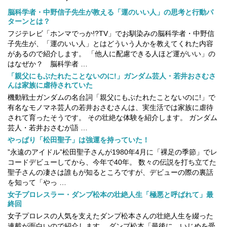
脳科学者・中野信子先生が教える「運のいい人」の思考と行動パ
ターンとは？
フジテレビ「ホンマでっか!?TV」でお馴染みの脳科学者・中野信
子先生が、「運のいい人」とはどういう人かを教えてくれた内容
があるので紹介します。 「他人に配慮できる人ほど運がいい」の
はなぜか？ 脳科学者 …
「親父にもぶたれたことないのに!」ガンダム芸人・若井おさむさ
んは家族に虐待されていた
機動戦士ガンダムの名台詞「親父にもぶたれたことないのに!」で
有名なモノマネ芸人の若井おさむさんは、実生活では家族に虐待
されて育ったそうです。 その壮絶な体験を紹介します。 ガンダム
芸人・若井おさむが語 …
やっぱり「松田聖子」は強運を持っていた！
”永遠のアイドル”松田聖子さんが1980年4月に「裸足の季節」でレ
コードデビューしてから、今年で40年。 数々の伝説を打ち立てた
聖子さんの凄さは誰もが知るところですが、デビューの際の裏話
を知って「やっ …
女子プロレスラー・ダンプ松本の壮絶人生「極悪と呼ばれて」最
終回
女子プロレスの人気を支えたダンプ松本さんの壮絶人生を綴った
連載が面白いので紹介します。 ダンプ松本「最後に。いじめを受