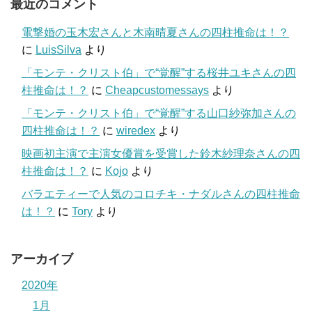
最近のコメント
電撃婚の玉木宏さんと木南晴夏さんの四柱推命は！？
に
LuisSilva
より
「モンテ・クリスト伯」で“覚醒”する桜井ユキさんの四
柱推命は！？
に
Cheapcustomessays
より
「モンテ・クリスト伯」で“覚醒”する山口紗弥加さんの
四柱推命は！？
に
wiredex
より
映画初主演で主演女優賞を受賞した鈴木紗理奈さんの四
柱推命は！？
に
Kojo
より
バラエティーで人気のコロチキ・ナダルさんの四柱推命
は！？
に
Tory
より
アーカイブ
2020年
1月