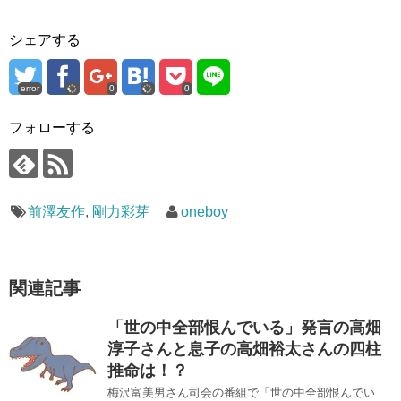
シェアする
error
0
0
フォローする
前澤友作
,
剛力彩芽
oneboy
関連記事
「世の中全部恨んでいる」発言の高畑
淳子さんと息子の高畑裕太さんの四柱
推命は！？
梅沢富美男さん司会の番組で「世の中全部恨んでい