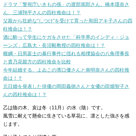
ドラマ「警視庁いきもの係」の渡部篤郎さん、橋本環奈さ
ん、三浦翔平さんの四柱推命は！？
父親から壮絶な“しつけ”を受けて育った和田アキ子さんの四
柱推命は！？
酒に酔って学生にケガをさせた「科学界のインディ・ジョ
ーンズ」広島大・長沼毅教授の四柱推命は！？
横綱・日馬富士の暴行事件に揺れる相撲協会の八角理事長
と貴乃花親方の四柱推命を比較
今年結婚する、よゐこの濱口優さんと南明奈さんの四柱推
命は！？
元日婚を発表した俳優の岡田義徳さんと女優の田畑智子さ
んの四柱推命は！？
乙は陰の木、亥は冬（11月）の水（陰）です。
風雪に耐えて懸命に生きている草花に、凛とした強さを感
じます。