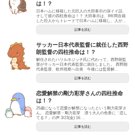
は！？
日本ハムに移籍した元巨人の大田泰示の深イイ話、
そして彼の四柱推命は！？ 大田泰示は、8年間在籍
した巨人からトレードで日本ハムに移籍し、人が...
記事を読む
サッカー日本代表監督に就任した西野
朗監督の四柱推命は！？
解任されたハリルホジッチ氏に代わって、西野朗監
督がサッカー日本代表監督に就任しました。 西野朗
代表監督、欧州視察へ出発 午後には監督解...
記事を読む
恋愛解禁の剛力彩芽さんの四柱推命
は！？
25歳になって恋愛が解禁になったという剛力彩芽さ
ん。 恋愛解禁・剛力彩芽 漂う大人の色香に「恋し
てる？」の声 3/23(金) 16:...
記事を読む