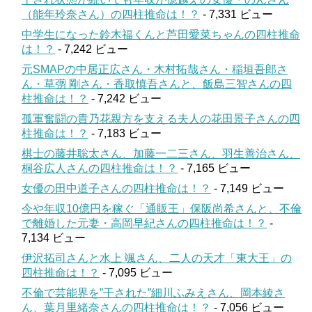
（能年玲奈さん）の四柱推命は！？
- 7,331 ビュー
中学生になった鈴木福くんと芦田愛菜ちゃんの四柱推命
は！？
- 7,242 ビュー
元SMAPの中居正広さん・木村拓哉さん・稲垣吾郎さ
ん・草彅 剛さん・香取慎吾さんと、飯島三智さんの四
柱推命は！？
- 7,242 ビュー
孤軍奮闘の貴乃花親方を支える夫人の花田景子さんの四
柱推命は！？
- 7,183 ビュー
棋士の藤井聡太さん、加藤一二三さん、羽生善治さん、
桐谷広人さんの四柱推命は！？
- 7,165 ビュー
女優の田中道子さんの四柱推命は！？
- 7,149 ビュー
今や年収10億円を稼ぐ「通販王」保阪尚希さんと、不倫
で離婚した元妻・高岡早紀さんの四柱推命は！？
-
7,134 ビュー
伊沢拓司さんと水上 颯さん、二人の天才「東大王」の
四柱推命は！？
- 7,095 ビュー
不倫で芸能界を”干された”細川ふみえさん、岡本綾さ
ん、葉月里緒奈さんの四柱推命は！？
- 7,056 ビュー