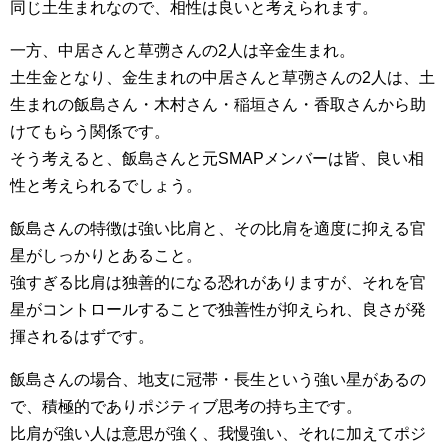
同じ土生まれなので、相性は良いと考えられます。
一方、中居さんと草彅さんの2人は辛金生まれ。
土生金となり、金生まれの中居さんと草彅さんの2人は、土
生まれの飯島さん・木村さん・稲垣さん・香取さんから助
けてもらう関係です。
そう考えると、飯島さんと元SMAPメンバーは皆、良い相
性と考えられるでしょう。
飯島さんの特徴は強い比肩と、その比肩を適度に抑える官
星がしっかりとあること。
強すぎる比肩は独善的になる恐れがありますが、それを官
星がコントロールすることで独善性が抑えられ、良さが発
揮されるはずです。
飯島さんの場合、地支に冠帯・長生という強い星があるの
で、積極的でありポジティブ思考の持ち主です。
比肩が強い人は意思が強く、我慢強い、それに加えてポジ