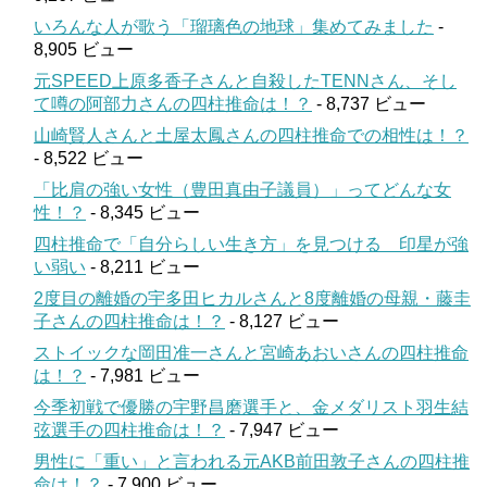
いろんな人が歌う「瑠璃色の地球」集めてみました
-
8,905 ビュー
元SPEED上原多香子さんと自殺したTENNさん、そし
て噂の阿部力さんの四柱推命は！？
- 8,737 ビュー
山崎賢人さんと土屋太鳳さんの四柱推命での相性は！？
- 8,522 ビュー
「比肩の強い女性（豊田真由子議員）」ってどんな女
性！？
- 8,345 ビュー
四柱推命で「自分らしい生き方」を見つける 印星が強
い弱い
- 8,211 ビュー
2度目の離婚の宇多田ヒカルさんと8度離婚の母親・藤圭
子さんの四柱推命は！？
- 8,127 ビュー
ストイックな岡田准一さんと宮崎あおいさんの四柱推命
は！？
- 7,981 ビュー
今季初戦で優勝の宇野昌磨選手と、金メダリスト羽生結
弦選手の四柱推命は！？
- 7,947 ビュー
男性に「重い」と言われる元AKB前田敦子さんの四柱推
命は！？
- 7,900 ビュー