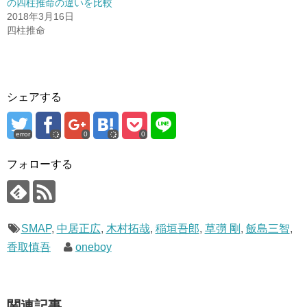
の四柱推命の違いを比較
2018年3月16日
四柱推命
シェアする
error
0
0
フォローする
SMAP
,
中居正広
,
木村拓哉
,
稲垣吾郎
,
草彅 剛
,
飯島三智
,
香取慎吾
oneboy
関連記事