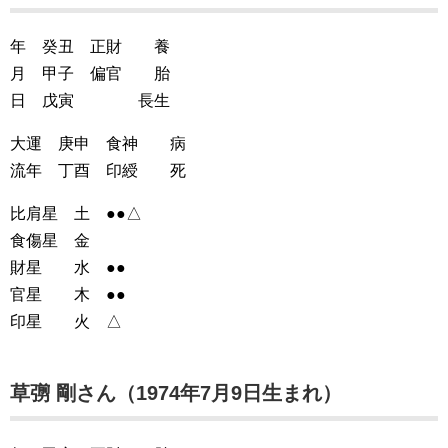
年 癸丑 正財 養
月 甲子 偏官 胎
日 戊寅 長生
大運 庚申 食神 病
流年 丁酉 印綬 死
比肩星 土 ●●△
食傷星 金
財星 水 ●●
官星 木 ●●
印星 火 △
草彅 剛さん（1974年7月9日生まれ）