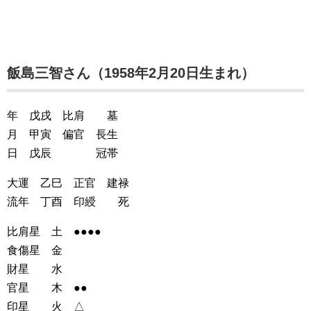
飯島三智さん（1958年2月20日生まれ）
年 戊戌 比肩 墓
月 甲寅 偏官 長生
日 戊辰 冠帯
大運 乙巳 正官 建禄
流年 丁酉 印綬 死
比肩星 土 ●●●●
食傷星 金
財星 水
官星 木 ●●
印星 火 △