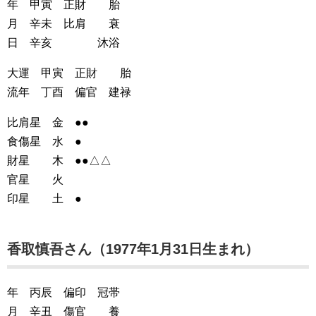
年 甲寅 正財 胎
月 辛未 比肩 衰
日 辛亥 沐浴
大運 甲寅 正財 胎
流年 丁酉 偏官 建禄
比肩星 金 ●●
食傷星 水 ●
財星 木 ●●△△
官星 火
印星 土 ●
香取慎吾さん（1977年1月31日生まれ）
年 丙辰 偏印 冠帯
月 辛丑 傷官 養