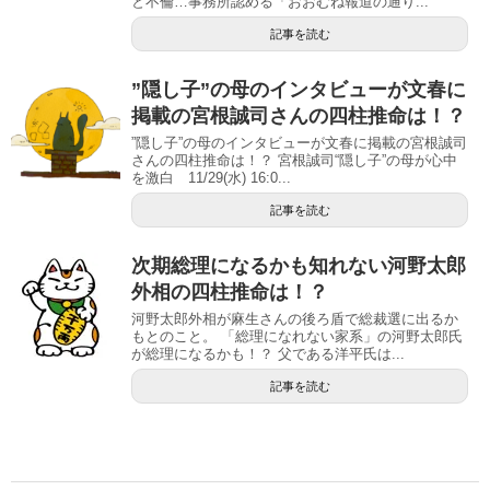
と不倫…事務所認める「おおむね報道の通り...
記事を読む
”隠し子”の母のインタビューが文春に
掲載の宮根誠司さんの四柱推命は！？
”隠し子”の母のインタビューが文春に掲載の宮根誠司
さんの四柱推命は！？ 宮根誠司“隠し子”の母が心中
を激白 11/29(水) 16:0...
記事を読む
次期総理になるかも知れない河野太郎
外相の四柱推命は！？
河野太郎外相が麻生さんの後ろ盾で総裁選に出るか
もとのこと。 「総理になれない家系」の河野太郎氏
が総理になるかも！？ 父である洋平氏は...
記事を読む