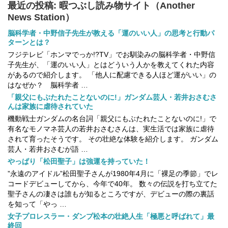
最近の投稿: 暇つぶし読み物サイト（Another
News Station）
脳科学者・中野信子先生が教える「運のいい人」の思考と行動パ
ターンとは？
フジテレビ「ホンマでっか!?TV」でお馴染みの脳科学者・中野信
子先生が、「運のいい人」とはどういう人かを教えてくれた内容
があるので紹介します。 「他人に配慮できる人ほど運がいい」の
はなぜか？ 脳科学者 …
「親父にもぶたれたことないのに!」ガンダム芸人・若井おさむさ
んは家族に虐待されていた
機動戦士ガンダムの名台詞「親父にもぶたれたことないのに!」で
有名なモノマネ芸人の若井おさむさんは、実生活では家族に虐待
されて育ったそうです。 その壮絶な体験を紹介します。 ガンダム
芸人・若井おさむが語 …
やっぱり「松田聖子」は強運を持っていた！
”永遠のアイドル”松田聖子さんが1980年4月に「裸足の季節」でレ
コードデビューしてから、今年で40年。 数々の伝説を打ち立てた
聖子さんの凄さは誰もが知るところですが、デビューの際の裏話
を知って「やっ …
女子プロレスラー・ダンプ松本の壮絶人生「極悪と呼ばれて」最
終回