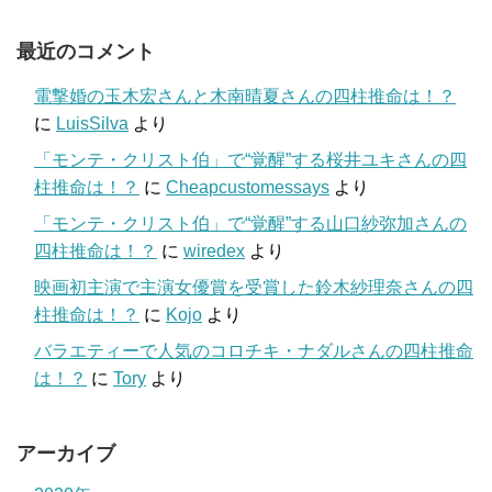
最近のコメント
電撃婚の玉木宏さんと木南晴夏さんの四柱推命は！？
に
LuisSilva
より
「モンテ・クリスト伯」で“覚醒”する桜井ユキさんの四
柱推命は！？
に
Cheapcustomessays
より
「モンテ・クリスト伯」で“覚醒”する山口紗弥加さんの
四柱推命は！？
に
wiredex
より
映画初主演で主演女優賞を受賞した鈴木紗理奈さんの四
柱推命は！？
に
Kojo
より
バラエティーで人気のコロチキ・ナダルさんの四柱推命
は！？
に
Tory
より
アーカイブ