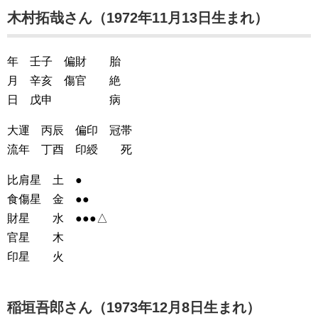
木村拓哉さん（1972年11月13日生まれ）
年 壬子 偏財 胎
月 辛亥 傷官 絶
日 戊申 病
大運 丙辰 偏印 冠帯
流年 丁酉 印綬 死
比肩星 土 ●
食傷星 金 ●●
財星 水 ●●●△
官星 木
印星 火
稲垣吾郎さん（1973年12月8日生まれ）