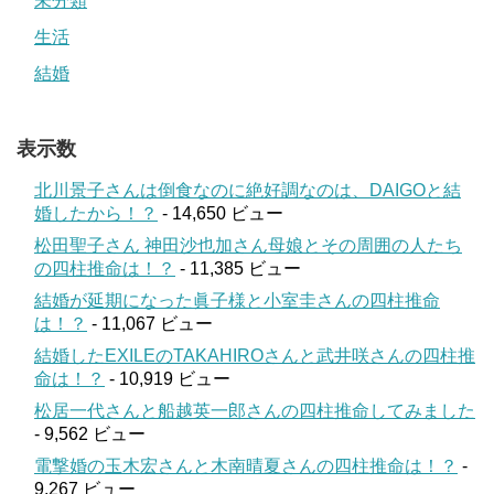
未分類
生活
結婚
表示数
北川景子さんは倒食なのに絶好調なのは、DAIGOと結
婚したから！？
- 14,650 ビュー
松田聖子さん 神田沙也加さん母娘とその周囲の人たち
の四柱推命は！？
- 11,385 ビュー
結婚が延期になった眞子様と小室圭さんの四柱推命
は！？
- 11,067 ビュー
結婚したEXILEのTAKAHIROさんと武井咲さんの四柱推
命は！？
- 10,919 ビュー
松居一代さんと船越英一郎さんの四柱推命してみました
- 9,562 ビュー
電撃婚の玉木宏さんと木南晴夏さんの四柱推命は！？
-
9,267 ビュー