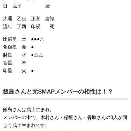
日 戊子 胎
大運 乙巳 正官 建禄
流年 丁酉 印綬 死
比肩星 土 ●●●△
食傷星 金 ●
財星 水 ●△△
官星 木
印星 火 ●
飯島さんと元SMAPメンバーの相性は！？
飯島さんは戊土生まれ。
メンバーの中で、木村さん・稲垣さん・香取さんの3人が同
じく戊土生まれです。