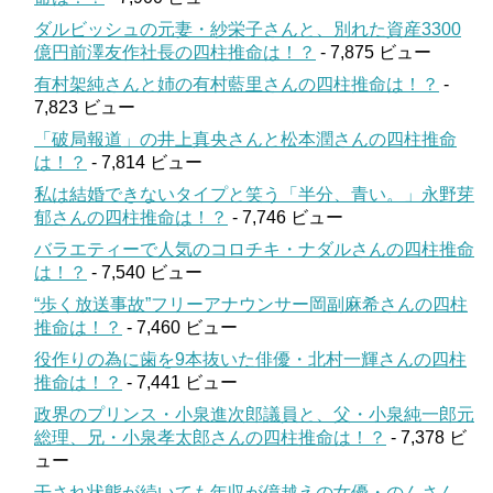
ダルビッシュの元妻・紗栄子さんと、別れた資産3300
億円前澤友作社長の四柱推命は！？
- 7,875 ビュー
有村架純さんと姉の有村藍里さんの四柱推命は！？
-
7,823 ビュー
「破局報道」の井上真央さんと松本潤さんの四柱推命
は！？
- 7,814 ビュー
私は結婚できないタイプと笑う「半分、青い。」永野芽
郁さんの四柱推命は！？
- 7,746 ビュー
バラエティーで人気のコロチキ・ナダルさんの四柱推命
は！？
- 7,540 ビュー
“歩く放送事故”フリーアナウンサー岡副麻希さんの四柱
推命は！？
- 7,460 ビュー
役作りの為に歯を9本抜いた俳優・北村一輝さんの四柱
推命は！？
- 7,441 ビュー
政界のプリンス・小泉進次郎議員と、父・小泉純一郎元
総理、兄・小泉孝太郎さんの四柱推命は！？
- 7,378 ビ
ュー
干され状態が続いても年収が億越えの女優・のんさん