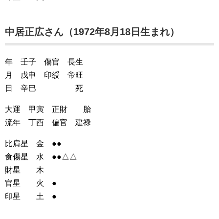
中居正広さん（1972年8月18日生まれ）
年 壬子 傷官 長生
月 戊申 印綬 帝旺
日 辛巳 死
大運 甲寅 正財 胎
流年 丁酉 偏官 建禄
比肩星 金 ●●
食傷星 水 ●●△△
財星 木
官星 火 ●
印星 土 ●