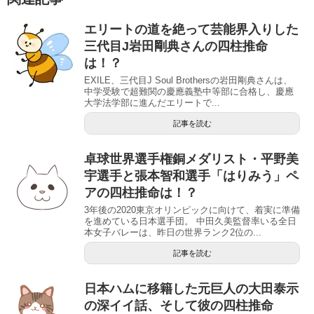
エリートの道を絶って芸能界入りした
三代目J岩田剛典さんの四柱推命
は！？
EXILE、三代目J Soul Brothersの岩田剛典さんは、
中学受験で超難関の慶應義塾中等部に合格し、慶應
大学法学部に進んだエリートで...
記事を読む
卓球世界選手権銅メダリスト・平野美
宇選手と張本智和選手「はりみう」ペ
アの四柱推命は！？
3年後の2020東京オリンピックに向けて、着実に準備
を進めている日本選手団。 中田久美監督率いる全日
本女子バレーは、昨日の世界ランク2位の...
記事を読む
日本ハムに移籍した元巨人の大田泰示
の深イイ話、そして彼の四柱推命