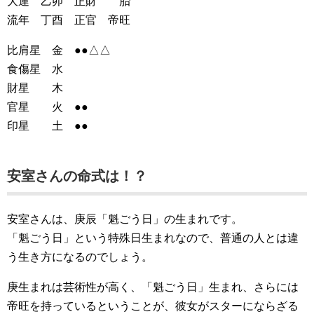
大運 乙卯 正財 胎
流年 丁酉 正官 帝旺
比肩星 金 ●●△△
食傷星 水
財星 木
官星 火 ●●
印星 土 ●●
安室さんの命式は！？
安室さんは、庚辰「魁ごう日」の生まれです。
「魁ごう日」という特殊日生まれなので、普通の人とは違
う生き方になるのでしょう。
庚生まれは芸術性が高く、「魁ごう日」生まれ、さらには
帝旺を持っているということが、彼女がスターにならざる