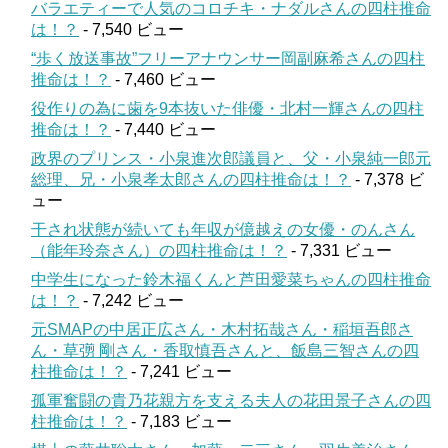
バラエティーで人気のコロチキ・ナダルさんの四柱推命
は！？
- 7,540 ビュー
“歩く放送事故”フリーアナウンサー岡副麻希さんの四柱
推命は！？
- 7,460 ビュー
役作りの為に歯を9本抜いた俳優・北村一輝さんの四柱
推命は！？
- 7,440 ビュー
政界のプリンス・小泉進次郎議員と、父・小泉純一郎元
総理、兄・小泉孝太郎さんの四柱推命は！？
- 7,378 ビ
ュー
干され状態が続いても年収が億越えの女優・のんさん
（能年玲奈さん）の四柱推命は！？
- 7,331 ビュー
中学生になった鈴木福くんと芦田愛菜ちゃんの四柱推命
は！？
- 7,242 ビュー
元SMAPの中居正広さん・木村拓哉さん・稲垣吾郎さ
ん・草彅 剛さん・香取慎吾さんと、飯島三智さんの四
柱推命は！？
- 7,241 ビュー
孤軍奮闘の貴乃花親方を支える夫人の花田景子さんの四
柱推命は！？
- 7,183 ビュー