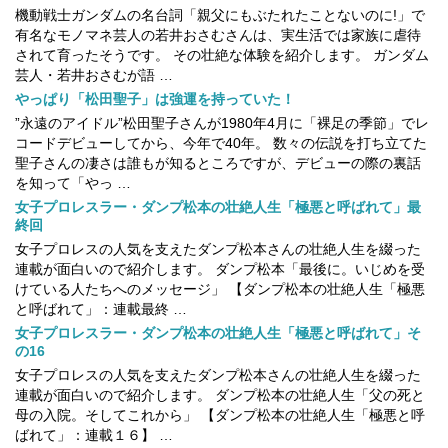
機動戦士ガンダムの名台詞「親父にもぶたれたことないのに!」で
有名なモノマネ芸人の若井おさむさんは、実生活では家族に虐待
されて育ったそうです。 その壮絶な体験を紹介します。 ガンダム
芸人・若井おさむが語 …
やっぱり「松田聖子」は強運を持っていた！
”永遠のアイドル”松田聖子さんが1980年4月に「裸足の季節」でレ
コードデビューしてから、今年で40年。 数々の伝説を打ち立てた
聖子さんの凄さは誰もが知るところですが、デビューの際の裏話
を知って「やっ …
女子プロレスラー・ダンプ松本の壮絶人生「極悪と呼ばれて」最
終回
女子プロレスの人気を支えたダンプ松本さんの壮絶人生を綴った
連載が面白いので紹介します。 ダンプ松本「最後に。いじめを受
けている人たちへのメッセージ」 【ダンプ松本の壮絶人生「極悪
と呼ばれて」：連載最終 …
女子プロレスラー・ダンプ松本の壮絶人生「極悪と呼ばれて」そ
の16
女子プロレスの人気を支えたダンプ松本さんの壮絶人生を綴った
連載が面白いので紹介します。 ダンプ松本の壮絶人生「父の死と
母の入院。そしてこれから」 【ダンプ松本の壮絶人生「極悪と呼
ばれて」：連載１６】 …