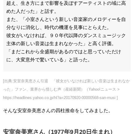
超え、生き方にまで影響を及ぼすアーティストの域に高
めた人だった」と話す。
また、「小室さんという新しい音楽家のメロディーを自
分なりに消化し、時代の機運を見事にとらえた。
彼女がいなければ、９０年代以降のダンスミュージック
主体の新しい音楽は生まれなかった」と高く評価。
「まだこれから全盛期があるのではと思っていただけ
に、大変意外で驚いている」と語った。
[出典:安室奈美恵さん引退 「彼女がいなければ新しい音楽は生まれなか
った」ファン、業界から惜しむ声（産経新聞）（Yahoo!ニュース >
https://headlines.yahoo.co.jp/hl?a=20170920-00000568-san-musi ]
そんな安室奈美恵さんの四柱推命をしてみました。
安室奈美恵さん（1977年9月20日生まれ）