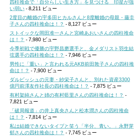
四柱推命で「自分らしい生き方」を見つける 印星が強
い弱い
- 8,211 ビュー
2度目の離婚の宇多田ヒカルさんと8度離婚の母親・藤圭
子さんの四柱推命は！？
- 8,127 ビュー
ストイックな岡田准一さんと宮崎あおいさんの四柱推命
は！？
- 7,980 ビュー
今季初戦で優勝の宇野昌磨選手と、金メダリスト羽生結
弦選手の四柱推命は！？
- 7,946 ビュー
男性に「重い」と言われる元AKB前田敦子さんの四柱推
命は！？
- 7,900 ビュー
ダルビッシュの元妻・紗栄子さんと、別れた資産3300
億円前澤友作社長の四柱推命は！？
- 7,875 ビュー
有村架純さんと姉の有村藍里さんの四柱推命は！？
-
7,821 ビュー
「破局報道」の井上真央さんと松本潤さんの四柱推命
は！？
- 7,814 ビュー
私は結婚できないタイプと笑う「半分、青い。」永野芽
郁さんの四柱推命は！？
- 7,745 ビュー