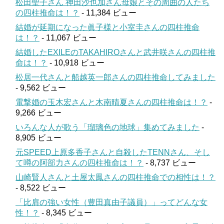
松田聖子さん 神田沙也加さん母娘とその周囲の人たち
の四柱推命は！？
- 11,384 ビュー
結婚が延期になった眞子様と小室圭さんの四柱推命
は！？
- 11,067 ビュー
結婚したEXILEのTAKAHIROさんと武井咲さんの四柱推
命は！？
- 10,918 ビュー
松居一代さんと船越英一郎さんの四柱推命してみました
- 9,562 ビュー
電撃婚の玉木宏さんと木南晴夏さんの四柱推命は！？
-
9,266 ビュー
いろんな人が歌う「瑠璃色の地球」集めてみました
-
8,905 ビュー
元SPEED上原多香子さんと自殺したTENNさん、そし
て噂の阿部力さんの四柱推命は！？
- 8,737 ビュー
山崎賢人さんと土屋太鳳さんの四柱推命での相性は！？
- 8,522 ビュー
「比肩の強い女性（豊田真由子議員）」ってどんな女
性！？
- 8,345 ビュー