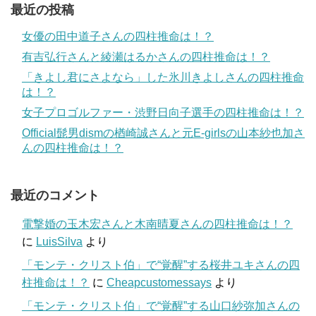
最近の投稿
女優の田中道子さんの四柱推命は！？
有吉弘行さんと綾瀬はるかさんの四柱推命は！？
「きよし君にさよなら」した氷川きよしさんの四柱推命
は！？
女子プロゴルファー・渋野日向子選手の四柱推命は！？
Official髭男dismの楢崎誠さんと元E-girlsの山本紗也加さ
んの四柱推命は！？
最近のコメント
電撃婚の玉木宏さんと木南晴夏さんの四柱推命は！？
に
LuisSilva
より
「モンテ・クリスト伯」で“覚醒”する桜井ユキさんの四
柱推命は！？
に
Cheapcustomessays
より
「モンテ・クリスト伯」で“覚醒”する山口紗弥加さんの