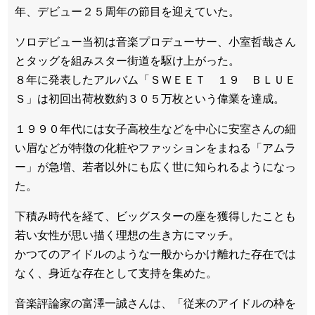
年、デビュー２５周年の節目を迎えていた。
ソロデビュー当初は音楽プロデューサー、小室哲哉さん
とタッグを組みスター街道を駆け上がった。
８年に発表したアルバム「ＳＷＥＥＴ １９ ＢＬＵＥ
Ｓ」は初回出荷枚数約３０５万枚という偉業を達成。
１９９０年代には女子高校生などを中心に安室さんの細
い眉などが特徴の化粧やファッションをまねる「アムラ
ー」が急増、若者以外にも広く世に知られるようになっ
た。
下積み時代を経て、ビッグスターの座を獲得したことも
若い女性が思い描く理想の生き方にマッチ。
かつてのアイドルのような一般からかけ離れた存在では
なく、身近な存在として支持を集めた。
音楽評論家の富澤一誠さんは、「従来のアイドルの枠を