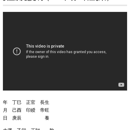
年 丁巳 正官 長生
月 己酉 印綬 帝旺
日 庚辰 養