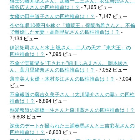
棋士の藤井聡太さん、加藤一二三さん、羽生善治さん、
桐谷広人さんの四柱推命は！？
- 7,165 ビュー
女優の田中道子さんの四柱推命は！？
- 7,147 ビュー
今や年収10億円を稼ぐ「通販王」保阪尚希さんと、不倫
で離婚した元妻・高岡早紀さんの四柱推命は！？
-
7,134 ビュー
伊沢拓司さんと水上 颯さん、二人の天才「東大王」の
四柱推命は！？
- 7,095 ビュー
不倫で芸能界を”干された”細川ふみえさん、岡本綾さ
ん、葉月里緒奈さんの四柱推命は！？
- 7,052 ビュー
薄幸美人女優・木村多江さんの四柱推命は！？
- 7,004
ビュー
不倫報道の藤吉久美子さん（太川陽介さんの妻）の四柱
推命は！？
- 6,894 ビュー
熱愛報道の高橋一生さんと森川葵さんの四柱推命は！？
- 6,808 ビュー
深夜のデートが撮られた三浦春馬さんと三吉彩花さんの
四柱推命は！？
- 6,803 ビュー