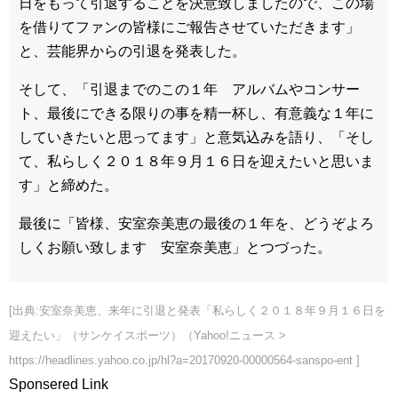
日をもって引退することを決意致しましたので、この場
を借りてファンの皆様にご報告させていただきます」
と、芸能界からの引退を発表した。
そして、「引退までのこの１年 アルバムやコンサー
ト、最後にできる限りの事を精一杯し、有意義な１年に
していきたいと思ってます」と意気込みを語り、「そし
て、私らしく２０１８年９月１６日を迎えたいと思いま
す」と締めた。
最後に「皆様、安室奈美恵の最後の１年を、どうぞよろ
しくお願い致します 安室奈美恵」とつづった。
[出典:安室奈美恵、来年に引退と発表「私らしく２０１８年９月１６日を
迎えたい」（サンケイスポーツ）（Yahoo!ニュース >
https://headlines.yahoo.co.jp/hl?a=20170920-00000564-sanspo-ent ]
Sponsered Link