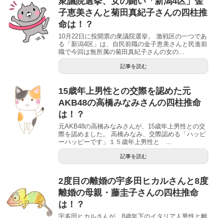
衆議院選挙、女の闘い「新潟4区」金
子恵美さんと菊田真紀子さんの四柱推
命は！？
10月22日に投開票の衆議院選挙。 激戦区の一つであ
る「新潟4区」は、自民前職の金子恵美さんと民進前
職で今回は無所属の菊田真紀子さんの女の...
記事を読む
15歳年上男性との交際を認めた元
AKB48の高橋みなみさんの四柱推命
は！？
元AKB48の高橋みなみさんが、15歳年上男性との交
際を認めました。 高橋みなみ、交際認める「ハッピ
ーハッピーです」１５歳年上男性と ...
記事を読む
2度目の離婚の宇多田ヒカルさんと8度
離婚の母親・藤圭子さんの四柱推命
は！？
宇多田ヒカルさんが、8歳年下のイタリア人男性と離