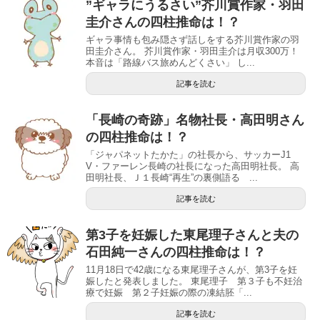
”ギャラにうるさい”芥川賞作家・羽田
圭介さんの四柱推命は！？
ギャラ事情も包み隠さず話しをする芥川賞作家の羽
田圭介さん。 芥川賞作家・羽田圭介は月収300万！
本音は「路線バス旅めんどくさい」 し...
記事を読む
「長崎の奇跡」名物社長・高田明さん
の四柱推命は！？
「ジャパネットたかた」の社長から、サッカーJ1
V・ファーレン長崎の社長になった高田明社長。 高
田明社長、Ｊ１長崎“再生”の裏側語る ...
記事を読む
第3子を妊娠した東尾理子さんと夫の
石田純一さんの四柱推命は！？
11月18日で42歳になる東尾理子さんが、第3子を妊
娠したと発表しました。 東尾理子 第３子も不妊治
療で妊娠 第２子妊娠の際の凍結胚「...
記事を読む