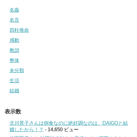
名曲
名言
四柱推命
感動
教訓
整体
未分類
生活
結婚
表示数
北川景子さんは倒食なのに絶好調なのは、DAIGOと結
婚したから！？
- 14,650 ビュー