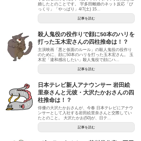
婚したとのことです。 宇多田離婚のネット反応「び
っくり」「やっぱり」4/7(土) 15...
記事を読む
殺人鬼役の役作りで顔に50本のハリを
打った玉木宏さんの四柱推命は！？
主演映画「悪と仮面のルール」の殺人鬼役の役作り
のために、顔に50本のハリを打った玉木宏さん。 玉
木宏「違和感出したい」殺人鬼役で顔にハ...
記事を読む
日本テレビ新人アナウンサー 岩田絵
里奈さんと元彼・大沢たかおさんの四
柱推命は！？
俳優の大沢たかおさんが、今春 日本テレビにアナウ
ンサーとして入社する岩田絵里奈さんと交際してい
たとのこと。 大沢たかお(50)が、日テ...
記事を読む