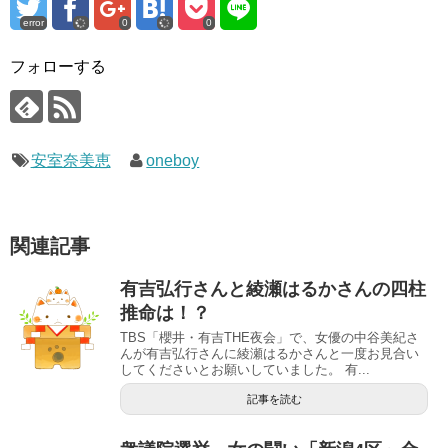
error
0
0
フォローする
安室奈美恵
oneboy
関連記事
有吉弘行さんと綾瀬はるかさんの四柱
推命は！？
TBS「櫻井・有吉THE夜会」で、女優の中谷美紀さ
んが有吉弘行さんに綾瀬はるかさんと一度お見合い
してくださいとお願いしていました。 有...
記事を読む