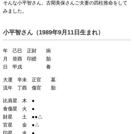
そんな小平智さん、古閑美保さんご夫妻の四柱推命をして
みました。
小平智さん（1989年9月11日生まれ）
年 己巳 正財 病
月 癸酉 印綬 胎
日 甲戌 養
大運 辛未 正官 墓
流年 丁酉 傷官 胎
比肩星 木 ●
食傷星 火 ●
財星 土 ●●△
官星 金 ●△
印星 水 ●