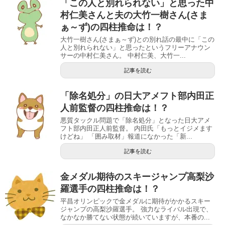
「この人と別れられない」と思った中
村仁美さんと夫の大竹一樹さん(さま
ぁ～ず)の四柱推命は！？
大竹一樹さん(さまぁ～ず)との別れ話の最中に「この
人と別れられない」と思ったというフリーアナウン
サーの中村仁美さん。 中村仁美、大竹一...
記事を読む
「除名処分」の日大アメフト部内田正
人前監督の四柱推命は！？
悪質タックル問題で「除名処分」となった日大アメ
フト部内田正人前監督。 内田氏「もっとイジメます
けどね」 「囲み取材」報道になかった「新...
記事を読む
金メダル期待のスキージャンプ高梨沙
羅選手の四柱推命は！？
平昌オリンピックで金メダルに期待がかかるスキー
ジャンプの高梨沙羅選手。 強力なライバル出現で、
なかなか勝てない状態が続いていますが、本番の...