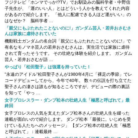
フジテレビ「ホンマでっか!?TV」でお馴染みの脳科学者・中野信
子先生が、「運のいい人」とはどういう人かを教えてくれた内容
があるので紹介します。 「他人に配慮できる人ほど運がいい」の
はなぜか？ 脳科学者 …
「親父にもぶたれたことないのに!」ガンダム芸人・若井おさむさ
んは家族に虐待されていた
機動戦士ガンダムの名台詞「親父にもぶたれたことないのに!」で
有名なモノマネ芸人の若井おさむさんは、実生活では家族に虐待
されて育ったそうです。 その壮絶な体験を紹介します。 ガンダム
芸人・若井おさむが語 …
やっぱり「松田聖子」は強運を持っていた！
”永遠のアイドル”松田聖子さんが1980年4月に「裸足の季節」でレ
コードデビューしてから、今年で40年。 数々の伝説を打ち立てた
聖子さんの凄さは誰もが知るところですが、デビューの際の裏話
を知って「やっ …
女子プロレスラー・ダンプ松本の壮絶人生「極悪と呼ばれて」最
終回
女子プロレスの人気を支えたダンプ松本さんの壮絶人生を綴った
連載が面白いので紹介します。 ダンプ松本「最後に。いじめを受
けている人たちへのメッセージ」 【ダンプ松本の壮絶人生「極悪
と呼ばれて」：連載最終 …