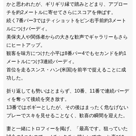
かと思われたが、ギリギリ縁で踏みとどまり、アプロー
チを約2メートルに寄せてさらにスコアを伸ばす。
続く7番パー3ではティショットをピン右手前約3メート
ルにつけバーディ。
美保夫人や関係者からの大きな歓声でギャラリーもさら
にヒートアップ。
観客を味方につけた小平は8番パー4でもセカンドを約1
メートルにつけ3連続バーディ。
首位を走るスンス・ハン(米国)を前半で捉えることに成
功した。
折り返しても勢いはとまらず、10番、11番で連続バーデ
ィを奪って後続を突き放す。
13番ではボギーとしたが、その後はまったく危なげない
プレーでスキを見せることなく、歓喜の瞬間を迎えた。
妻と一緒にトロフィーを掲げ、「最高です。狙っていた