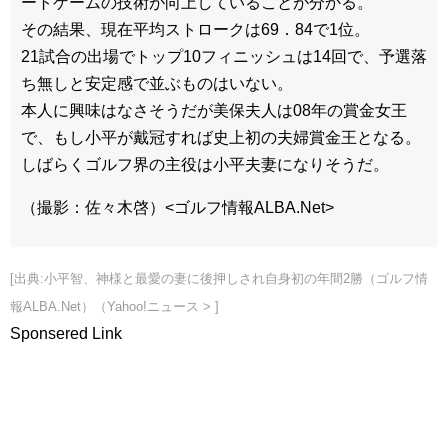
ートゲームの技術が向上していることが分かる。
その結果、現在平均ストロークは69．84で1位。
21試合の出場でトップ10フィニッシュは14回で、予選落
ち無しと安定感で並ぶものはいない。
本人に興味はなさそうだが美保夫人は08年の賞金女王
で、もし小平が戴冠すれば史上初の夫婦賞金王となる。
しばらくゴルフ界の主役は小平夫妻になりそうだ。
（撮影：佐々木啓）<ゴルフ情報ALBA.Net>
[出典:小平智、神様と最愛の妻に後押しされ自身初の年間2勝（ゴルフ情
報ALBA.Net）（Yahoo!ニュース > ]
Sponsered Link