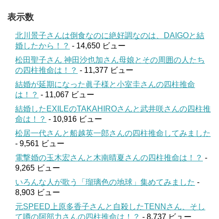
表示数
北川景子さんは倒食なのに絶好調なのは、DAIGOと結
婚したから！？
- 14,650 ビュー
松田聖子さん 神田沙也加さん母娘とその周囲の人たち
の四柱推命は！？
- 11,377 ビュー
結婚が延期になった眞子様と小室圭さんの四柱推命
は！？
- 11,067 ビュー
結婚したEXILEのTAKAHIROさんと武井咲さんの四柱推
命は！？
- 10,916 ビュー
松居一代さんと船越英一郎さんの四柱推命してみました
- 9,561 ビュー
電撃婚の玉木宏さんと木南晴夏さんの四柱推命は！？
-
9,265 ビュー
いろんな人が歌う「瑠璃色の地球」集めてみました
-
8,903 ビュー
元SPEED上原多香子さんと自殺したTENNさん、そし
て噂の阿部力さんの四柱推命は！？
- 8,737 ビュー