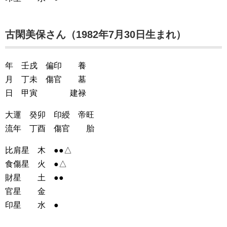
古閑美保さん（1982年7月30日生まれ）
年 壬戌 偏印 養
月 丁未 傷官 墓
日 甲寅 建禄
大運 癸卯 印綬 帝旺
流年 丁酉 傷官 胎
比肩星 木 ●●△
食傷星 火 ●△
財星 土 ●●
官星 金
印星 水 ●