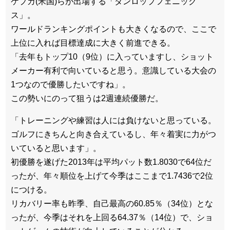
ケプカ(米国)らが出場する「ダンロップフェニック
ス」。
ワールドランキングポイントも大きくなるので、ここで
上位に入れば目標達成に大きく前進できる。
「去年もトップ10（9位）に入っていますし、ショット
メーカー有利で向いていると思う。意識している大会の
1つなので優勝したいですね」。
この勢いにのって狙うは2週連続優勝だ。
「トレーニングや練習は人には負けないと思っている。
ゴルフにきちんと向き合えているし、年々着実に力がつ
いていると思います」。
初優勝を遂げた2013年は平均パット数1.8030で64位だ
ったが、年々順位を上げて今季はここまで1.7436で2位
につける。
リカバリー率も昨季、自己最高の60.85％（34位）とな
ったが、今季はそれを上回る64.37％（14位）で、ショ