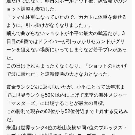
運だけではなく、昨日のホールアウト後、練習場でのシ
ョット調整も奏功した。
「ツマ先体重になっていたので、カカトに体重を乗せる
ように。引っ掛けがなくなりました」。
飛んで曲がらないショットが小平の最大の武器だが、3
日目の8番ではドライバーが引っかかりセカンドがグリ
ーンを狙えない場所にいってしまうなど若干ブレがあっ
た。
この日はそれもまったくなくなり、「ショットのおかげ
で波に乗れた」と逆転優勝の大きな力となった。
賞金ランク1位に返り咲いたが、小平にとっては年末ま
でに世界ランクを50位以内に上げて来季の海外メジャー
「マスターズ」に出場することが最大の目標。
この勝利で現在の62位から52位付近まで上昇する見込み
だ。
来週は世界ランク4位の松山英樹や同7位のブルックス・