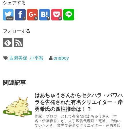
シェアする
error
0
0
フォローする
古閑美保
,
小平智
oneboy
関連記事
はあちゅうさんからセクハラ・パワハ
ラを告発された有名クリエイター・岸
勇希氏の四柱推命は！？
作家・ブロガーとして有名なはあちゅうさん（本
名：伊藤春香）が、大手広告代理店「電通」で働い
ていたとき、業界で著名なクリエイター・岸勇希氏