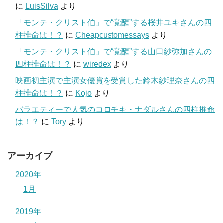
に
LuisSilva
より
「モンテ・クリスト伯」で“覚醒”する桜井ユキさんの四
柱推命は！？
に
Cheapcustomessays
より
「モンテ・クリスト伯」で“覚醒”する山口紗弥加さんの
四柱推命は！？
に
wiredex
より
映画初主演で主演女優賞を受賞した鈴木紗理奈さんの四
柱推命は！？
に
Kojo
より
バラエティーで人気のコロチキ・ナダルさんの四柱推命
は！？
に
Tory
より
アーカイブ
2020年
1月
2019年