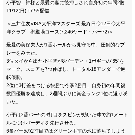
小平智、神様と最愛の妻に後押しされ自身初の年間2勝
11/12(日) 17:55配信
＜三井住友VISA太平洋マスターズ 最終日◇12日◇太平
洋クラブ 御殿場コース(7,246ヤード・パー72)＞
最愛の美保夫人が1番ホールから見守る中、圧倒的なプ
レーをみせた。
3位タイから出た小平智が8バーディ・1ボギーの“65”を
マーク。スコアを7つ伸ばし、トータル18アンダーで逆
転優勝。
2位に3打差をつける快勝で今季2勝目、自身初の年間複
数回優勝を達成し、2週間ぶりに賞金ランク1位に返り咲
いた。
小平は3番パー5の3打目をスピンが効いた球で約1メート
ルにつけバーディを先行させる。
6番パー5の2打目ではグリーン手前の池に落ちてしまう