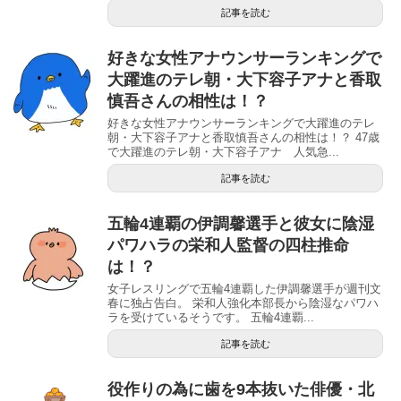
記事を読む
好きな女性アナウンサーランキングで
大躍進のテレ朝・大下容子アナと香取
慎吾さんの相性は！？
好きな女性アナウンサーランキングで大躍進のテレ
朝・大下容子アナと香取慎吾さんの相性は！？ 47歳
で大躍進のテレ朝・大下容子アナ 人気急...
記事を読む
五輪4連覇の伊調馨選手と彼女に陰湿
パワハラの栄和人監督の四柱推命
は！？
女子レスリングで五輪4連覇した伊調馨選手が週刊文
春に独占告白。 栄和人強化本部長から陰湿なパワハ
ラを受けているそうです。 五輪4連覇...
記事を読む
役作りの為に歯を9本抜いた俳優・北