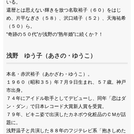
いる。
還暦とは思えない輝きを放つ名取裕子（６０）をはじ
め、片平なぎさ（５８）、沢口靖子（５２）、天海祐希
（５０）ら。
“奇跡の５０代”が浅野の“熟年婚”に続くか？！
浅野 ゆう子（あさの・ゆうこ）
本名・赤沢裕子（あかざわ・ゆうこ）。
１９６０（昭和３５）年７月９日生まれ、５７歳。神戸
市出身。
７４年にアイドル歌手としてデビューし、同年「恋はダ
ン・ダン」で日本レコード大賞新人賞を受賞。
７９年、ビキニ姿で出演したカネボウ化粧品のＣＭが話
題に。
浅野温子と共演した８８年のフジテレビ系「抱きしめた