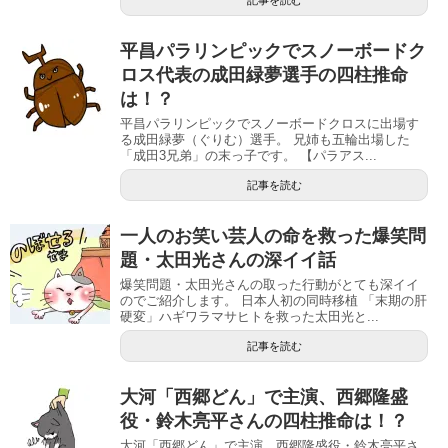
平昌パラリンピックでスノーボードク
ロス代表の成田緑夢選手の四柱推命
は！？
平昌パラリンピックでスノーボードクロスに出場す
る成田緑夢（ぐりむ）選手。 兄姉も五輪出場した
「成田3兄弟」の末っ子です。 【パラアス...
記事を読む
一人のお笑い芸人の命を救った爆笑問
題・太田光さんの深イイ話
爆笑問題・太田光さんの取った行動がとても深イイ
のでご紹介します。 日本人初の同時移植 「末期の肝
硬変」ハギワラマサヒトを救った太田光と...
記事を読む
大河「西郷どん」で主演、西郷隆盛
役・鈴木亮平さんの四柱推命は！？
大河「西郷どん」で主演、西郷隆盛役・鈴木亮平さ