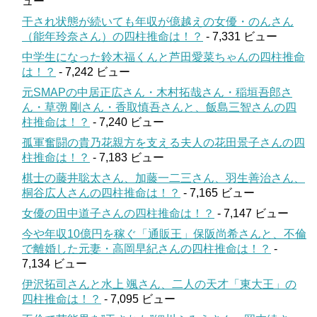
ュー
干され状態が続いても年収が億越えの女優・のんさん
（能年玲奈さん）の四柱推命は！？
- 7,331 ビュー
中学生になった鈴木福くんと芦田愛菜ちゃんの四柱推命
は！？
- 7,242 ビュー
元SMAPの中居正広さん・木村拓哉さん・稲垣吾郎さ
ん・草彅 剛さん・香取慎吾さんと、飯島三智さんの四
柱推命は！？
- 7,240 ビュー
孤軍奮闘の貴乃花親方を支える夫人の花田景子さんの四
柱推命は！？
- 7,183 ビュー
棋士の藤井聡太さん、加藤一二三さん、羽生善治さん、
桐谷広人さんの四柱推命は！？
- 7,165 ビュー
女優の田中道子さんの四柱推命は！？
- 7,147 ビュー
今や年収10億円を稼ぐ「通販王」保阪尚希さんと、不倫
で離婚した元妻・高岡早紀さんの四柱推命は！？
-
7,134 ビュー
伊沢拓司さんと水上 颯さん、二人の天才「東大王」の
四柱推命は！？
- 7,095 ビュー