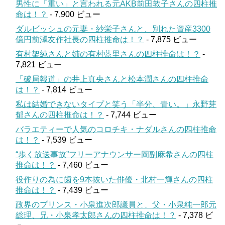
男性に「重い」と言われる元AKB前田敦子さんの四柱推
命は！？
- 7,900 ビュー
ダルビッシュの元妻・紗栄子さんと、別れた資産3300
億円前澤友作社長の四柱推命は！？
- 7,875 ビュー
有村架純さんと姉の有村藍里さんの四柱推命は！？
-
7,821 ビュー
「破局報道」の井上真央さんと松本潤さんの四柱推命
は！？
- 7,814 ビュー
私は結婚できないタイプと笑う「半分、青い。」永野芽
郁さんの四柱推命は！？
- 7,744 ビュー
バラエティーで人気のコロチキ・ナダルさんの四柱推命
は！？
- 7,539 ビュー
“歩く放送事故”フリーアナウンサー岡副麻希さんの四柱
推命は！？
- 7,460 ビュー
役作りの為に歯を9本抜いた俳優・北村一輝さんの四柱
推命は！？
- 7,439 ビュー
政界のプリンス・小泉進次郎議員と、父・小泉純一郎元
総理、兄・小泉孝太郎さんの四柱推命は！？
- 7,378 ビ