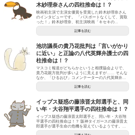
木紗理奈さんの四柱推命は！？
映画初主演で主演女優賞を受賞した鈴木紗理奈さん
のインタビューです。 「パスポートなくして、賞取
った！」鈴木紗理奈、初主演映画「キセキの...
記事を読む
池坊議長の貴乃花批判は「言いがかり
に近い」と正論の八代英輝弁護士の四
柱推命は！？
マスコミ報道がどちらかというと相撲協会よりで、
貴乃花親方批判が多いように見えますが…… そんな
なか、「ひるおび」コメンテーターの八代英輝弁...
記事を読む
イップス疑惑の藤浪晋太郎選手と、同
い年・大谷翔平選手の四柱推命は！？
イップス疑惑の藤浪晋太郎選手と、同い年・大谷翔
平選手の四柱推命は！？ 阪神タイガースの藤浪晋太
郎選手が選手生命の危機を迎えているようです。...
記事を読む