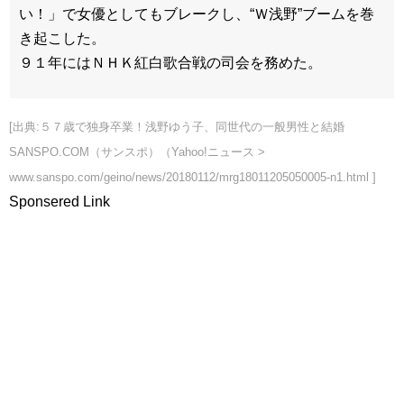
い！」で女優としてもブレークし、“Ｗ浅野”ブームを巻
き起こした。
９１年にはＮＨＫ紅白歌合戦の司会を務めた。
[出典:５７歳で独身卒業！浅野ゆう子、同世代の一般男性と結婚
SANSPO.COM（サンスポ）（Yahoo!ニュース >
www.sanspo.com/geino/news/20180112/mrg18011205050005-n1.html ]
Sponsered Link