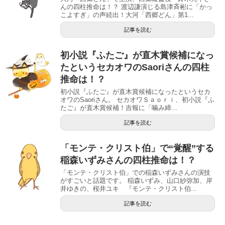
んの四柱推命は！？ 渡辺謙演じる島津斉彬に「かっ
こよすぎ」の声続出！大河「西郷どん」第1...
記事を読む
初小説『ふたご』が直木賞候補になっ
たというセカオワのSaoriさんの四柱
推命は！？
初小説『ふたご』が直木賞候補になったというセカ
オワのSaoriさん。 セカオワＳａｏｒｉ、初小説『ふ
たご』が直木賞候補！吉報に「噛み締...
記事を読む
「モンテ・クリスト伯」で“覚醒”する
稲森いずみさんの四柱推命は！？
「モンテ・クリスト伯」での稲森いずみさんの演技
がすごいと話題です。 稲森いずみ、山口紗弥加、岸
井ゆきの、桜井ユキ 『モンテ・クリスト伯...
記事を読む