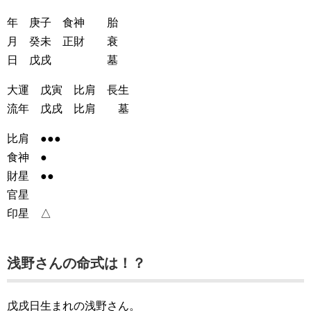
年 庚子 食神 胎
月 癸未 正財 衰
日 戊戌 墓
大運 戊寅 比肩 長生
流年 戊戌 比肩 墓
比肩 ●●●
食神 ●
財星 ●●
官星
印星 △
浅野さんの命式は！？
戊戌日生まれの浅野さん。