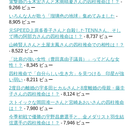
電撃婚の玉木宏さんと木南晴夏さんの四柱推命は！？
-
9,266 ビュー
いろんな人が歌う「瑠璃色の地球」集めてみました
-
8,905 ビュー
元SPEED上原多香子さんと自殺したTENNさん、そし
て噂の阿部力さんの四柱推命は！？
- 8,737 ビュー
山崎賢人さんと土屋太鳳さんの四柱推命での相性は！？
- 8,522 ビュー
「比肩の強い女性（豊田真由子議員）」ってどんな女
性！？
- 8,345 ビュー
四柱推命で「自分らしい生き方」を見つける 印星が強
い弱い
- 8,211 ビュー
2度目の離婚の宇多田ヒカルさんと8度離婚の母親・藤圭
子さんの四柱推命は！？
- 8,124 ビュー
ストイックな岡田准一さんと宮崎あおいさんの四柱推命
は！？
- 7,980 ビュー
今季初戦で優勝の宇野昌磨選手と、金メダリスト羽生結
弦選手の四柱推命は！？
- 7,946 ビュー