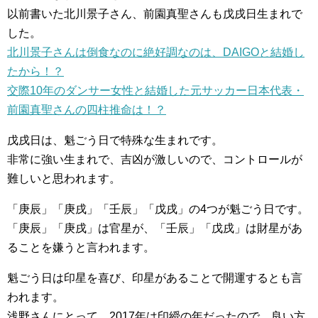
以前書いた北川景子さん、前園真聖さんも戊戌日生まれで
した。
北川景子さんは倒食なのに絶好調なのは、DAIGOと結婚し
たから！？
交際10年のダンサー女性と結婚した元サッカー日本代表・
前園真聖さんの四柱推命は！？
戊戌日は、魁ごう日で特殊な生まれです。
非常に強い生まれで、吉凶が激しいので、コントロールが
難しいと思われます。
「庚辰」「庚戌」「壬辰」「戊戌」の4つが魁ごう日です。
「庚辰」「庚戌」は官星が、「壬辰」「戊戌」は財星があ
ることを嫌うと言われます。
魁ごう日は印星を喜び、印星があることで開運するとも言
われます。
浅野さんにとって、2017年は印綬の年だったので、良い方