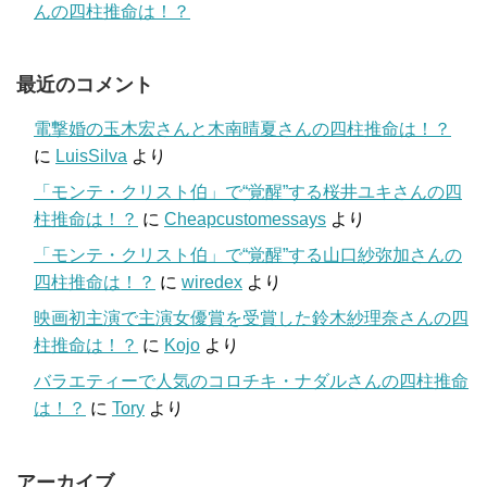
んの四柱推命は！？
最近のコメント
電撃婚の玉木宏さんと木南晴夏さんの四柱推命は！？
に
LuisSilva
より
「モンテ・クリスト伯」で“覚醒”する桜井ユキさんの四
柱推命は！？
に
Cheapcustomessays
より
「モンテ・クリスト伯」で“覚醒”する山口紗弥加さんの
四柱推命は！？
に
wiredex
より
映画初主演で主演女優賞を受賞した鈴木紗理奈さんの四
柱推命は！？
に
Kojo
より
バラエティーで人気のコロチキ・ナダルさんの四柱推命
は！？
に
Tory
より
アーカイブ