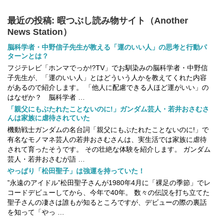
最近の投稿: 暇つぶし読み物サイト（Another
News Station）
脳科学者・中野信子先生が教える「運のいい人」の思考と行動パ
ターンとは？
フジテレビ「ホンマでっか!?TV」でお馴染みの脳科学者・中野信
子先生が、「運のいい人」とはどういう人かを教えてくれた内容
があるので紹介します。 「他人に配慮できる人ほど運がいい」の
はなぜか？ 脳科学者 …
「親父にもぶたれたことないのに!」ガンダム芸人・若井おさむさ
んは家族に虐待されていた
機動戦士ガンダムの名台詞「親父にもぶたれたことないのに!」で
有名なモノマネ芸人の若井おさむさんは、実生活では家族に虐待
されて育ったそうです。 その壮絶な体験を紹介します。 ガンダム
芸人・若井おさむが語 …
やっぱり「松田聖子」は強運を持っていた！
”永遠のアイドル”松田聖子さんが1980年4月に「裸足の季節」でレ
コードデビューしてから、今年で40年。 数々の伝説を打ち立てた
聖子さんの凄さは誰もが知るところですが、デビューの際の裏話
を知って「やっ …