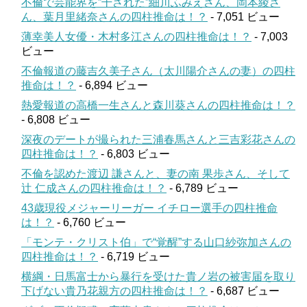
不倫で芸能界を”干された”細川ふみえさん、岡本綾さ
ん、葉月里緒奈さんの四柱推命は！？
- 7,051 ビュー
薄幸美人女優・木村多江さんの四柱推命は！？
- 7,003
ビュー
不倫報道の藤吉久美子さん（太川陽介さんの妻）の四柱
推命は！？
- 6,894 ビュー
熱愛報道の高橋一生さんと森川葵さんの四柱推命は！？
- 6,808 ビュー
深夜のデートが撮られた三浦春馬さんと三吉彩花さんの
四柱推命は！？
- 6,803 ビュー
不倫を認めた渡辺 謙さんと、妻の南 果歩さん、そして
辻 仁成さんの四柱推命は！？
- 6,789 ビュー
43歳現役メジャーリーガー イチロー選手の四柱推命
は！？
- 6,760 ビュー
「モンテ・クリスト伯」で“覚醒”する山口紗弥加さんの
四柱推命は！？
- 6,719 ビュー
横綱・日馬富士から暴行を受けた貴ノ岩の被害届を取り
下げない貴乃花親方の四柱推命は！？
- 6,687 ビュー