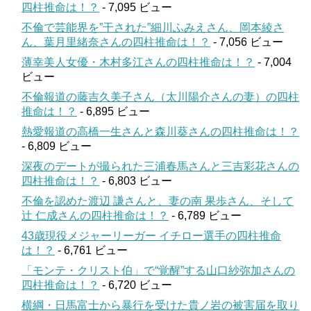
四柱推命は！？
- 7,095 ビュー
不倫で芸能界を”干された”細川ふみえさん、岡本綾さ
ん、葉月里緒奈さんの四柱推命は！？
- 7,056 ビュー
薄幸美人女優・木村多江さんの四柱推命は！？
- 7,004
ビュー
不倫報道の藤吉久美子さん（太川陽介さんの妻）の四柱
推命は！？
- 6,895 ビュー
熱愛報道の高橋一生さんと森川葵さんの四柱推命は！？
- 6,809 ビュー
深夜のデートが撮られた三浦春馬さんと三吉彩花さんの
四柱推命は！？
- 6,803 ビュー
不倫を認めた渡辺 謙さんと、妻の南 果歩さん、そして
辻 仁成さんの四柱推命は！？
- 6,789 ビュー
43歳現役メジャーリーガー イチロー選手の四柱推命
は！？
- 6,761 ビュー
「モンテ・クリスト伯」で“覚醒”する山口紗弥加さんの
四柱推命は！？
- 6,720 ビュー
横綱・日馬富士から暴行を受けた貴ノ岩の被害届を取り