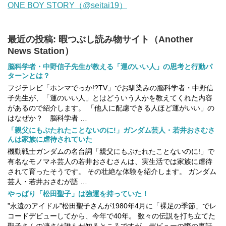
ONE BOY STORY（@seitai19）
最近の投稿: 暇つぶし読み物サイト（Another
News Station）
脳科学者・中野信子先生が教える「運のいい人」の思考と行動パ
ターンとは？
フジテレビ「ホンマでっか!?TV」でお馴染みの脳科学者・中野信
子先生が、「運のいい人」とはどういう人かを教えてくれた内容
があるので紹介します。 「他人に配慮できる人ほど運がいい」の
はなぜか？ 脳科学者 …
「親父にもぶたれたことないのに!」ガンダム芸人・若井おさむさ
んは家族に虐待されていた
機動戦士ガンダムの名台詞「親父にもぶたれたことないのに!」で
有名なモノマネ芸人の若井おさむさんは、実生活では家族に虐待
されて育ったそうです。 その壮絶な体験を紹介します。 ガンダム
芸人・若井おさむが語 …
やっぱり「松田聖子」は強運を持っていた！
”永遠のアイドル”松田聖子さんが1980年4月に「裸足の季節」でレ
コードデビューしてから、今年で40年。 数々の伝説を打ち立てた