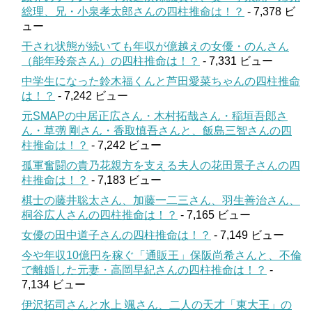
総理、兄・小泉孝太郎さんの四柱推命は！？
- 7,378 ビ
ュー
干され状態が続いても年収が億越えの女優・のんさん
（能年玲奈さん）の四柱推命は！？
- 7,331 ビュー
中学生になった鈴木福くんと芦田愛菜ちゃんの四柱推命
は！？
- 7,242 ビュー
元SMAPの中居正広さん・木村拓哉さん・稲垣吾郎さ
ん・草彅 剛さん・香取慎吾さんと、飯島三智さんの四
柱推命は！？
- 7,242 ビュー
孤軍奮闘の貴乃花親方を支える夫人の花田景子さんの四
柱推命は！？
- 7,183 ビュー
棋士の藤井聡太さん、加藤一二三さん、羽生善治さん、
桐谷広人さんの四柱推命は！？
- 7,165 ビュー
女優の田中道子さんの四柱推命は！？
- 7,149 ビュー
今や年収10億円を稼ぐ「通販王」保阪尚希さんと、不倫
で離婚した元妻・高岡早紀さんの四柱推命は！？
-
7,134 ビュー
伊沢拓司さんと水上 颯さん、二人の天才「東大王」の