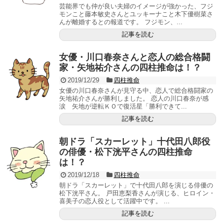
芸能界でも仲が良い夫婦のイメージが強かった、フジ
モンこと藤本敏史さんとユッキーナこと木下優樹菜さ
んが離婚するとの報道です。 フジモン、...
記事を読む
女優・川口春奈さんと恋人の総合格闘
家・矢地祐介さんの四柱推命は！？
2019/12/29
四柱推命
女優の川口春奈さんが見守る中、恋人で総合格闘家の
矢地祐介さんが勝利しました。 恋人の川口春奈が感
涙 矢地が逆転ＫＯで復活星「勝利できて...
記事を読む
朝ドラ「スカーレット」十代田八郎役
の俳優・松下洸平さんの四柱推命
は！？
2019/12/18
四柱推命
朝ドラ「スカーレット」で十代田八郎を演じる俳優の
松下洸平さん。 戸田恵梨香さんが演じる、ヒロイン・
喜美子の恋人役として活躍中です。 ...
記事を読む