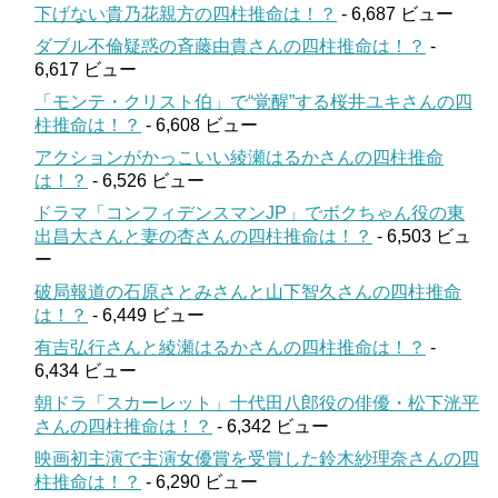
下げない貴乃花親方の四柱推命は！？
- 6,687 ビュー
ダブル不倫疑惑の斉藤由貴さんの四柱推命は！？
-
6,617 ビュー
「モンテ・クリスト伯」で“覚醒”する桜井ユキさんの四
柱推命は！？
- 6,608 ビュー
アクションがかっこいい綾瀬はるかさんの四柱推命
は！？
- 6,526 ビュー
ドラマ「コンフィデンスマンJP」でボクちゃん役の東
出昌大さんと妻の杏さんの四柱推命は！？
- 6,503 ビュ
ー
破局報道の石原さとみさんと山下智久さんの四柱推命
は！？
- 6,449 ビュー
有吉弘行さんと綾瀬はるかさんの四柱推命は！？
-
6,434 ビュー
朝ドラ「スカーレット」十代田八郎役の俳優・松下洸平
さんの四柱推命は！？
- 6,342 ビュー
映画初主演で主演女優賞を受賞した鈴木紗理奈さんの四
柱推命は！？
- 6,290 ビュー