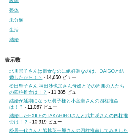
教訓
整体
未分類
生活
結婚
表示数
北川景子さんは倒食なのに絶好調なのは、DAIGOと結
婚したから！？
- 14,650 ビュー
松田聖子さん 神田沙也加さん母娘とその周囲の人たち
の四柱推命は！？
- 11,385 ビュー
結婚が延期になった眞子様と小室圭さんの四柱推命
は！？
- 11,067 ビュー
結婚したEXILEのTAKAHIROさんと武井咲さんの四柱推
命は！？
- 10,919 ビュー
松居一代さんと船越英一郎さんの四柱推命してみました