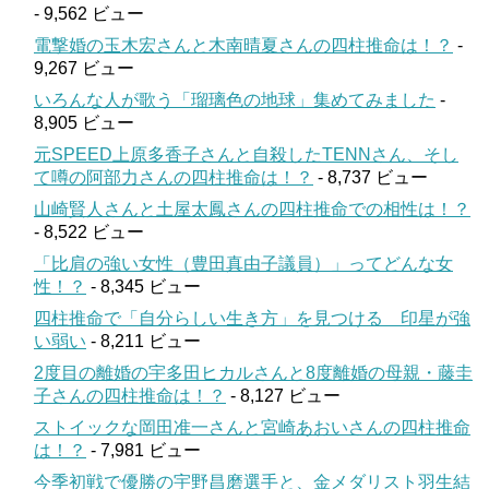
- 9,562 ビュー
電撃婚の玉木宏さんと木南晴夏さんの四柱推命は！？
-
9,267 ビュー
いろんな人が歌う「瑠璃色の地球」集めてみました
-
8,905 ビュー
元SPEED上原多香子さんと自殺したTENNさん、そし
て噂の阿部力さんの四柱推命は！？
- 8,737 ビュー
山崎賢人さんと土屋太鳳さんの四柱推命での相性は！？
- 8,522 ビュー
「比肩の強い女性（豊田真由子議員）」ってどんな女
性！？
- 8,345 ビュー
四柱推命で「自分らしい生き方」を見つける 印星が強
い弱い
- 8,211 ビュー
2度目の離婚の宇多田ヒカルさんと8度離婚の母親・藤圭
子さんの四柱推命は！？
- 8,127 ビュー
ストイックな岡田准一さんと宮崎あおいさんの四柱推命
は！？
- 7,981 ビュー
今季初戦で優勝の宇野昌磨選手と、金メダリスト羽生結