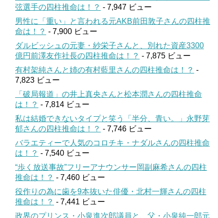
弦選手の四柱推命は！？
- 7,947 ビュー
男性に「重い」と言われる元AKB前田敦子さんの四柱推
命は！？
- 7,900 ビュー
ダルビッシュの元妻・紗栄子さんと、別れた資産3300
億円前澤友作社長の四柱推命は！？
- 7,875 ビュー
有村架純さんと姉の有村藍里さんの四柱推命は！？
-
7,823 ビュー
「破局報道」の井上真央さんと松本潤さんの四柱推命
は！？
- 7,814 ビュー
私は結婚できないタイプと笑う「半分、青い。」永野芽
郁さんの四柱推命は！？
- 7,746 ビュー
バラエティーで人気のコロチキ・ナダルさんの四柱推命
は！？
- 7,540 ビュー
“歩く放送事故”フリーアナウンサー岡副麻希さんの四柱
推命は！？
- 7,460 ビュー
役作りの為に歯を9本抜いた俳優・北村一輝さんの四柱
推命は！？
- 7,441 ビュー
政界のプリンス・小泉進次郎議員と、父・小泉純一郎元