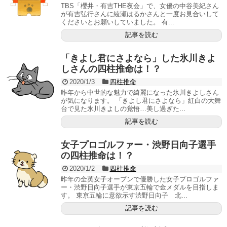
TBS「櫻井・有吉THE夜会」で、女優の中谷美紀さん
が有吉弘行さんに綾瀬はるかさんと一度お見合いして
くださいとお願いしていました。 有...
記事を読む
「きよし君にさよなら」した氷川きよ
しさんの四柱推命は！？
2020/1/3
四柱推命
昨年から中世的な魅力で綺麗になった氷川きよしさん
が気になります。 「きよし君にさよなら」紅白の大舞
台で見た氷川きよしの覚悟…美し過ぎた...
記事を読む
女子プロゴルファー・渋野日向子選手
の四柱推命は！？
2020/1/2
四柱推命
昨年の全英女子オープンで優勝した女子プロゴルファ
ー・渋野日向子選手が東京五輪で金メダルを目指しま
す。 東京五輪に意欲示す渋野日向子 北...
記事を読む