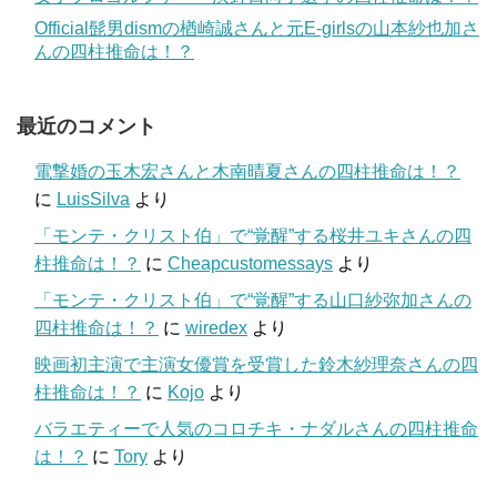
Official髭男dismの楢崎誠さんと元E-girlsの山本紗也加さ
んの四柱推命は！？
最近のコメント
電撃婚の玉木宏さんと木南晴夏さんの四柱推命は！？
に
LuisSilva
より
「モンテ・クリスト伯」で“覚醒”する桜井ユキさんの四
柱推命は！？
に
Cheapcustomessays
より
「モンテ・クリスト伯」で“覚醒”する山口紗弥加さんの
四柱推命は！？
に
wiredex
より
映画初主演で主演女優賞を受賞した鈴木紗理奈さんの四
柱推命は！？
に
Kojo
より
バラエティーで人気のコロチキ・ナダルさんの四柱推命
は！？
に
Tory
より