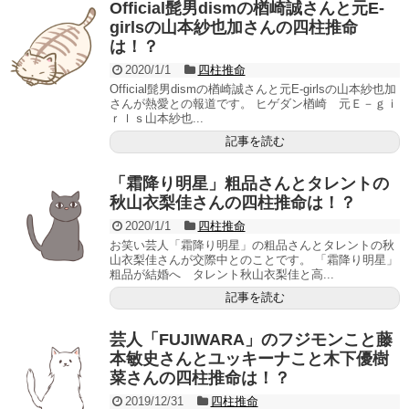
Official髭男dismの楢崎誠さんと元E-
girlsの山本紗也加さんの四柱推命
は！？
2020/1/1
四柱推命
Official髭男dismの楢崎誠さんと元E-girlsの山本紗也加
さんが熱愛との報道です。 ヒゲダン楢崎 元Ｅ－ｇｉ
ｒｌｓ山本紗也...
記事を読む
「霜降り明星」粗品さんとタレントの
秋山衣梨佳さんの四柱推命は！？
2020/1/1
四柱推命
お笑い芸人「霜降り明星」の粗品さんとタレントの秋
山衣梨佳さんが交際中とのことです。 「霜降り明星」
粗品が結婚へ タレント秋山衣梨佳と高...
記事を読む
芸人「FUJIWARA」のフジモンこと藤
本敏史さんとユッキーナこと木下優樹
菜さんの四柱推命は！？
2019/12/31
四柱推命