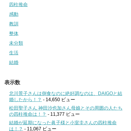
四柱推命
感動
教訓
整体
未分類
生活
結婚
表示数
北川景子さんは倒食なのに絶好調なのは、DAIGOと結
婚したから！？
- 14,650 ビュー
松田聖子さん 神田沙也加さん母娘とその周囲の人たち
の四柱推命は！？
- 11,377 ビュー
結婚が延期になった眞子様と小室圭さんの四柱推命
は！？
- 11,067 ビュー