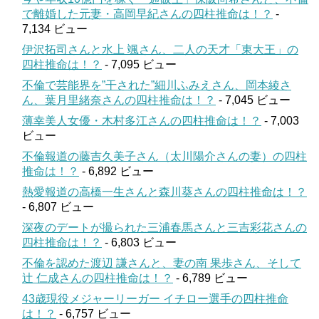
で離婚した元妻・高岡早紀さんの四柱推命は！？
-
7,134 ビュー
伊沢拓司さんと水上 颯さん、二人の天才「東大王」の
四柱推命は！？
- 7,095 ビュー
不倫で芸能界を”干された”細川ふみえさん、岡本綾さ
ん、葉月里緒奈さんの四柱推命は！？
- 7,045 ビュー
薄幸美人女優・木村多江さんの四柱推命は！？
- 7,003
ビュー
不倫報道の藤吉久美子さん（太川陽介さんの妻）の四柱
推命は！？
- 6,892 ビュー
熱愛報道の高橋一生さんと森川葵さんの四柱推命は！？
- 6,807 ビュー
深夜のデートが撮られた三浦春馬さんと三吉彩花さんの
四柱推命は！？
- 6,803 ビュー
不倫を認めた渡辺 謙さんと、妻の南 果歩さん、そして
辻 仁成さんの四柱推命は！？
- 6,789 ビュー
43歳現役メジャーリーガー イチロー選手の四柱推命
は！？
- 6,757 ビュー