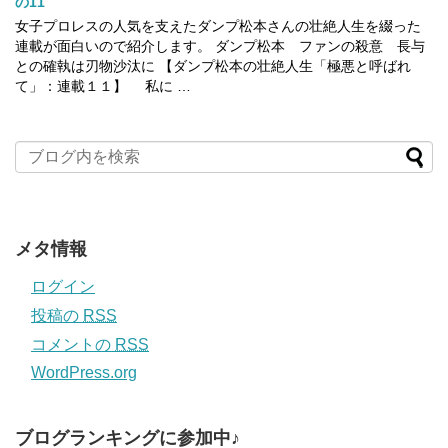
の11
女子プロレスの人気を支えたダンプ松本さんの壮絶人生を綴った
連載が面白いので紹介します。 ダンプ松本 ファンの殺意 長与
との確執は刃物沙汰に 【ダンプ松本の壮絶人生「極悪と呼ばれ
て」：連載１１】 私に …
メタ情報
ログイン
投稿の
RSS
コメントの
RSS
WordPress.org
ブログランキングに参加中♪