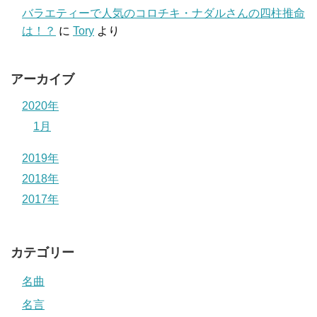
バラエティーで人気のコロチキ・ナダルさんの四柱推命
は！？
に
Tory
より
アーカイブ
2020年
1月
2019年
2018年
2017年
カテゴリー
名曲
名言