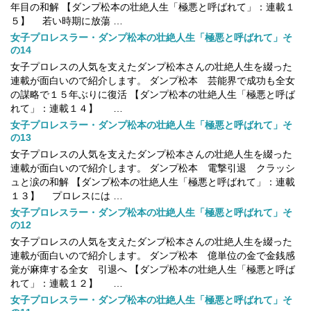
年目の和解 【ダンプ松本の壮絶人生「極悪と呼ばれて」：連載１
５】 若い時期に放蕩 …
女子プロレスラー・ダンプ松本の壮絶人生「極悪と呼ばれて」そ
の14
女子プロレスの人気を支えたダンプ松本さんの壮絶人生を綴った
連載が面白いので紹介します。 ダンプ松本 芸能界で成功も全女
の謀略で１５年ぶりに復活 【ダンプ松本の壮絶人生「極悪と呼ば
れて」：連載１４】 …
女子プロレスラー・ダンプ松本の壮絶人生「極悪と呼ばれて」そ
の13
女子プロレスの人気を支えたダンプ松本さんの壮絶人生を綴った
連載が面白いので紹介します。 ダンプ松本 電撃引退 クラッシ
ュと涙の和解 【ダンプ松本の壮絶人生「極悪と呼ばれて」：連載
１３】 プロレスには …
女子プロレスラー・ダンプ松本の壮絶人生「極悪と呼ばれて」そ
の12
女子プロレスの人気を支えたダンプ松本さんの壮絶人生を綴った
連載が面白いので紹介します。 ダンプ松本 億単位の金で金銭感
覚が麻痺する全女 引退へ 【ダンプ松本の壮絶人生「極悪と呼ば
れて」：連載１２】 …
女子プロレスラー・ダンプ松本の壮絶人生「極悪と呼ばれて」そ